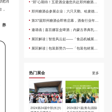
围绕消
“郑”心期待！五星酒业邀您共赴郑州糖酒会之约！
台，
郑州糖酒会参展企业：六只天鹅、哈麦德精酿啤酒
第37届郑州糖酒会即将启幕，酒食行业年度商机在此集结！
、养
邀请函 | 嘉百娜盲盒啤酒；内蒙古养典乳业；河南星火智能设备
展区解读 | 智造风云起——「食品机械展区」聚“械”在中原！
展区解读 | 包装新势力——「包装包材展区」“包”你满意！
热门展会
更多
2024第24届中部(长沙)
2024第21届(青岛)国际