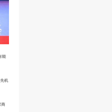
有能
部先机
家商