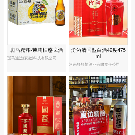
汾酒清香型白酒42度475
斑马精酿·茉莉柚惑啤酒
ml
斑马通达(安徽)科技有限公司
河南杯杯情酒业有限责任公司