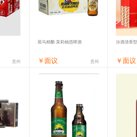
汾酒清香型白
斑马精酿·茉莉柚惑啤酒
￥
面议
￥
面议
贵州
贵州
价
获取底价
有限公司
斑马通达(安徽)科技有限公司
河南杯杯