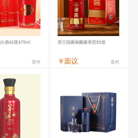
酒42度475ml
景兰国酱御酿酱香型53度
￥
面议
贵州
贵州
获取底价
获取底价
情酒业有限责任公司
贵州汉酱台酒业有限公司