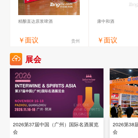
精酿直达原浆啤酒
康中和酒
￥
面议
￥
面议
贵州
获取底价
获取底
展会
雪之淳（山东）酒业有限公司
郑州寻龙诀酒业
2026第37届中国（广州）国际名酒展览
2026第
会
会