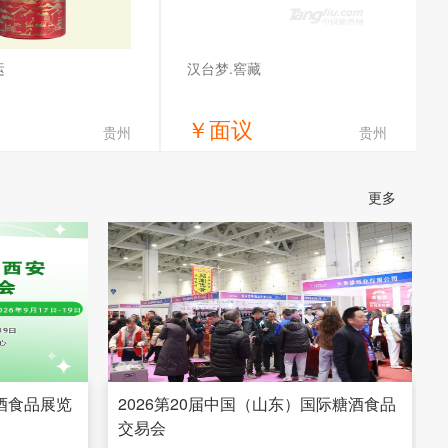
运
汉台梦.窖藏
￥
面议
贵州
贵州
获取底价
获取底价
更多
市茅台镇传统酒业有限公
贵州汉台酒业有限公司
司
糖酒食品展览
2026第20届中国（山东）国际糖酒食品
交易会