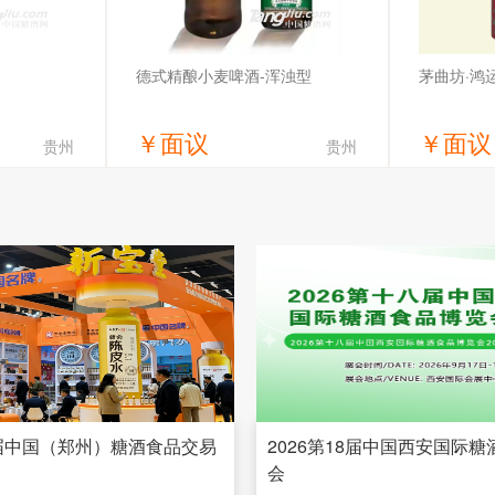
德式精酿小麦啤酒-浑浊型
茅曲坊·鸿
￥
面议
￥
面议
贵州
贵州
价
获取底价
有限公司
湖北岔斗喝酒业有限公司
贵州省仁怀
38届中国（郑州）糖酒食品交易
2026第18届中国西安国际
会