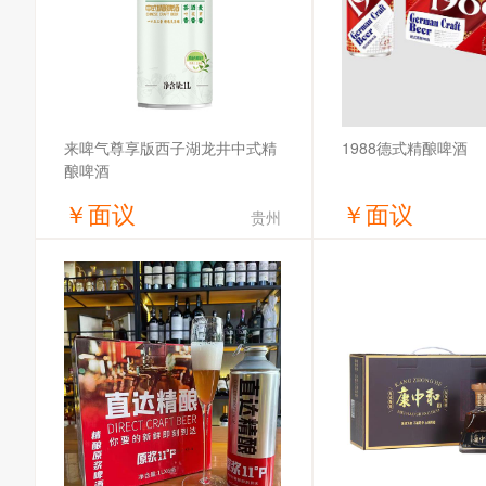
1988德式精酿啤酒
来啤气尊享版西子湖龙井中式精
酿啤酒
￥
面议
￥
面议
贵州
获取底价
获取底
合肥来啤气供应链有限公司
哈尔滨全麦啤酒