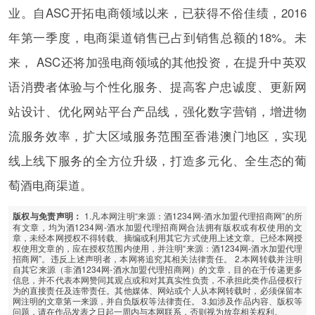
业。自ASC开拓电商领域以来，已获得不俗佳绩，2016
年第一季度，电商渠道销售已占到销售总额的18%。未
来， ASC还将加强电商领域的其他投资，在提升中英双
语消费者体验与个性化服务、提高客户忠诚度、更新网
站设计、优化网站平台产品线，强化数字营销，增进物
流服务效率，扩大区域服务范围至香港澳门地区，实现
线上线下服务的全方位升级，打造多元化、全生态的葡
萄酒电商渠道。
1.凡本网注明“来源：酒1234网-酒水加盟代理招商网”的所
版权与免责声明：
有文章，均为酒1234网-酒水加盟代理招商网合法拥有版权或有权使用的文
章，未经本网授权不得转载、摘编或利用其它方式使用上述文章。已经本网授
权使用文章的，应在授权范围内使用，并注明“来源：酒1234网-酒水加盟代理
招商网”。违反上述声明者，本网将追究其相关法律责任。 2.本网转载并注明
自其它来源（非酒1234网-酒水加盟代理招商网）的文章，目的在于传递更多
信息，并不代表本网赞同其观点或和对其真实性负责，不承担此类作品侵权行
为的直接责任及连带责任。其他媒体、网站或个人从本网转载时，必须保留本
网注明的文章第一来源，并自负版权等法律责任。 3.如涉及作品内容、版权等
问题，请在作品发表之日起一周内与本网联系，否则视为放弃相关权利。