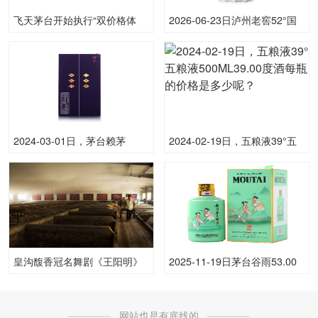
飞天茅台开始执行“双价格体
2026-06-23日泸州老窖52°国
系”：自营门店价格上调至1719
窖157352.00度酒价格为825一
元/瓶，较i茅台售价高出80元，
瓶，下跌 25元
多家称“无现货”
2024-03-01日，茅台赖茅
2024-02-19日，五粮液39°五
（猪）500ML53.00度酒每瓶
粮液500ML39.00度酒每瓶的
的价格是多少呢？
价格是多少呢？
皇沟馥香冠名舞剧《王阳明》
2025-11-19日茅台谷雨53.00
上半年巡演收官， 文酒相融续
度酒价格为3,000一瓶，下跌
写新章
500元
网站也是有底线的