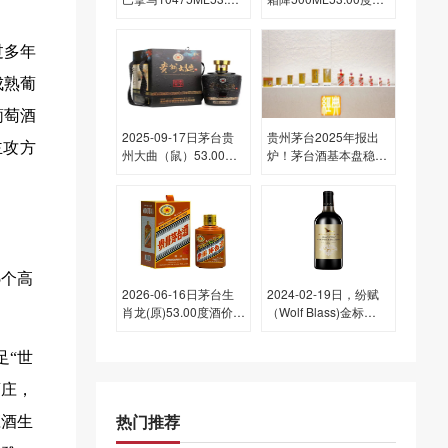
度酒每瓶的价格是多少
每瓶的价格是多少呢？
呢？
过多年
成熟葡
葡萄酒
2025-09-17日茅台贵
贵州茅台2025年报出
主攻方
州大曲（鼠）53.00度
炉！茅台酒基本盘稳
酒价格为1,700一瓶，
定，彰显发展韧性
下跌 100元
5个高
2026-06-16日茅台生
2024-02-19日，纷赋
肖龙(原)53.00度酒价格
（Wolf Blass)金标
为2,520一瓶，下跌 30
750ML14.50度酒每瓶
元
的价格是多少呢？
足“世
酒庄，
热门推荐
庄酒生