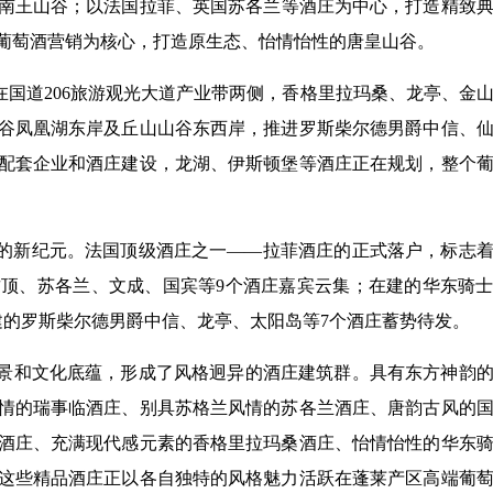
南王山谷；以法国拉菲、英国苏各兰等酒庄为中心，打造精致
葡萄酒营销为核心，打造原生态、怡情怡性的唐皇山谷。
在国道206旅游观光大道产业带两侧，香格里拉玛桑、龙亭、金
谷凤凰湖东岸及丘山山谷东西岸，推进罗斯柴尔德男爵中信、
配套企业和酒庄建设，龙湖、伊斯顿堡等酒庄正在规划，整个
展的新纪元。法国顶级酒庄之一——拉菲酒庄的正式落户，标志
顶、苏各兰、文成、国宾等9个酒庄嘉宾云集；在建的华东骑
建的罗斯柴尔德男爵中信、龙亭、太阳岛等7个酒庄蓄势待发。
景和文化底蕴，形成了风格迥异的酒庄建筑群。具有东方神韵
情的瑞事临酒庄、别具苏格兰风情的苏各兰酒庄、唐韵古风的
酒庄、充满现代感元素的香格里拉玛桑酒庄、怡情怡性的华东
这些精品酒庄正以各自独特的风格魅力活跃在蓬莱产区高端葡