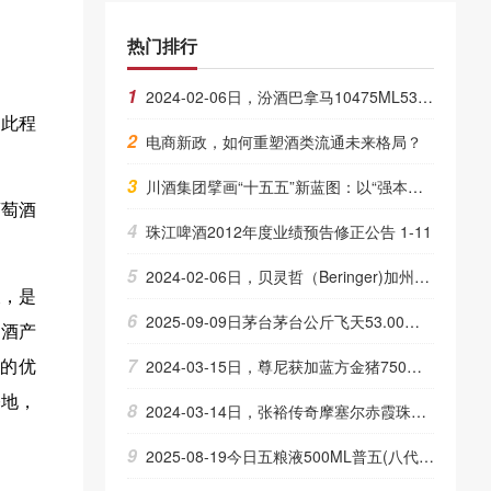
热门排行
1
2024-02-06日，汾酒巴拿马10475ML53.00度酒每瓶的价格是多少呢？
如此程
2
电商新政，如何重塑酒类流通未来格局？
3
川酒集团擘画“十五五”新蓝图：以“强本增效 五环驱动”战略 引领白酒产业高质量发展
葡萄酒
4
珠江啤酒2012年度业绩预告修正公告 1-11
5
2024-02-06日，贝灵哲（Beringer)加州赤霞珠750ML13.50度酒每瓶的价格是多少呢？
长，是
6
2025-09-09日茅台茅台公斤飞天53.00度酒价格为3,305一瓶，下跌 15元
萄酒产
7
2024-03-15日，尊尼获加蓝方金猪750ML46.00度酒每瓶的价格是多少呢？
生的优
基地，
8
2024-03-14日，张裕传奇摩塞尔赤霞珠干红750ML14.50度酒每瓶的价格是多少呢？
9
2025-08-19今日五粮液500ML普五(八代)52.00度酒价格为820一瓶，下跌 85元