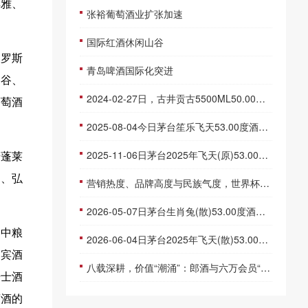
典雅、
张裕葡萄酒业扩张加速
国际红酒休闲山谷
山罗斯
青岛啤酒国际化突进
仙谷、
2024-02-27日，古井贡古5500ML50.00度酒每瓶的价格是多少呢？
葡萄酒
2025-08-04今日茅台笙乐飞天53.00度酒价格为2,120一瓶，下跌 10元
2025-11-06日茅台2025年飞天(原)53.00度酒价格为1,690一瓶，上涨 10元
着蓬莱
士、弘
营销热度、品牌高度与民族气度，世界杯中的五粮液
2026-05-07日茅台生肖兔(散)53.00度酒价格为2,000一瓶，上涨 50元
的中粮
2026-06-04日茅台2025年飞天(散)53.00度酒价格为1,650一瓶，下跌 10元
国宾酒
八载深耕，价值“潮涌”：郎酒与六万会员“双向奔赴”！
骑士酒
萄酒的