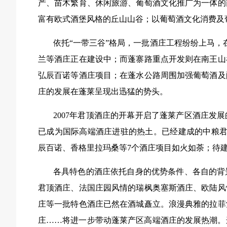
产、苗木繁育、休闲旅游、
葡萄酒文化
推广为一体的
富有欧式酒堡风格的丘山山谷；以葡萄酒文化消费及
依托“一带三谷”格局，一批酒庄工程纷纷上马，
兰等酒庄正在建设中；而蓬寨路重点开发则在南王山
弘辰百诺等酒庄项目；在蓬水公路周围加强葡萄酒及
庄
的发展在蓬莱呈现出迅猛的势头。
2007年君顶酒庄的开幕开启了蓬莱产区酒庄发
已成为国际高端酒庄进驻的热土。已经建成的中粮君
辰百诺、香格里拉玛桑等7个酒庄项目如火如荼；待
各具特色的酒庄依托自身的优势条件、各自的背
君顶酒庄、法国庄园风情的瑞枫奥塞斯酒庄、欧陆风
庄等一批特色酒庄已然在酒城矗立。浪漫典雅的拉菲
庄……将进一步带动蓬莱产区高端酒庄的发展热潮。