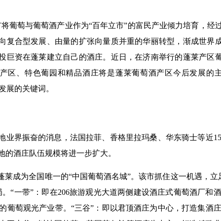
市将葡萄与
葡萄酒产业
作为“百年立市”的富民产业倾力培育，经
向复合型发展、由量的扩张向量质并重的华丽转型，渐成世界
投巨资在蓬莱建立自己的酒庄。近日，在济南举行的蓬莱产区
质产区、特色葡园和精品酒庄将是蓬莱葡萄酒产区今后发展的
来发展的关键词。
地业界振奋的消息，法国拉菲、香格里拉玛桑、华东骑士等近1
地的酒庄队伍规模将进一步扩大。
莱成为全国唯一的“中国葡萄酒名城”。该市抓住这一机遇，立
局。“一带”：即在206旅游观光大道两侧建设酒庄式葡萄酒厂和
的葡萄观光产业带。“三谷”：即以君顶酒庄为中心，打造集酒