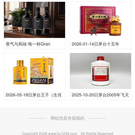
(散)53.00度酒价格为1,715一
保障
瓶，下跌 15元
香气与风味:每一杯Gran
2026-01-14日茅台十五年
Copa(格兰帕)葡萄酒感官背后
53.00度酒价格为3,850一瓶，
的炼金术
下跌 30元
2026-05-18日茅台王子（生肖
2025-10-20日茅台2005年飞天
龙）53.00度酒价格为395一
(散)53.00度酒价格为4,450一
瓶，上涨 5元
瓶，上涨 4,450元
网站也是有底线的
Copyright
2026 www.jiu1234.com All Rights Reserved