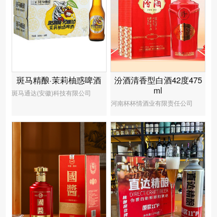
汾酒清香型白酒42度475
斑马精酿·茉莉柚惑啤酒
ml
斑马通达(安徽)科技有限公司
河南杯杯情酒业有限责任公司