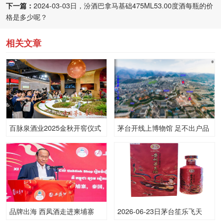
下一篇：
2024-03-03日，汾酒巴拿马基础475ML53.00度酒每瓶的价
格是多少呢？
相关文章
百脉泉酒业2025金秋开窖仪式
茅台开线上博物馆 足不出户品
举行，“十五五”发展愿景出炉
茅台酒文化
品牌出海 西凤酒走进柬埔寨
2026-06-23日茅台笙乐飞天