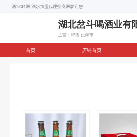
酒1234网-酒水加盟代理招商网欢迎您！
湖北岔斗喝酒业有
主营：啤酒
已年审
首页
店铺首页