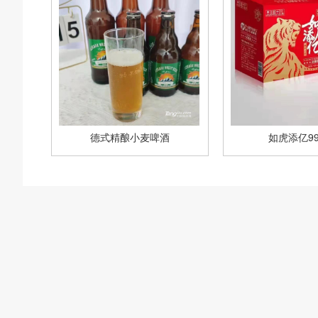
德式精酿小麦啤酒
如虎添亿99