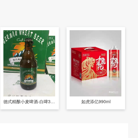
德式精酿小麦啤酒-白啤300ml
如虎添亿990ml