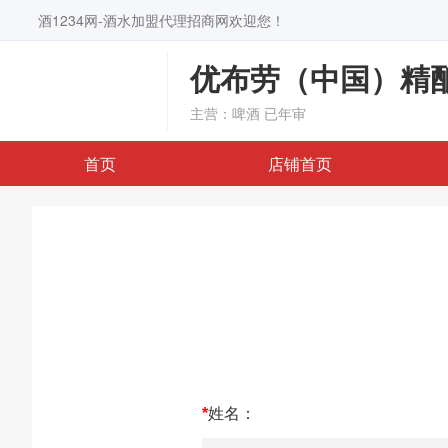
酒1234网-酒水加盟代理招商网欢迎您！
优布劳（中国）精
主营：啤酒
已年审
首页
店铺首页
*
姓名：