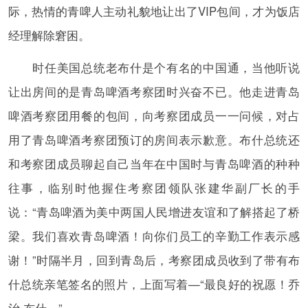
际，热情的青啤人主动礼貌地让出了VIP包间，才为饭店
经理解除窘困。
时任美国总统老布什是个有名的中国通，当他听说
让出房间的是青岛啤酒考察团时兴奋不已。他走进青岛
啤酒考察团用餐的包间，向考察团成员一一问候，对占
用了青岛啤酒考察团预订的房间表示歉意。布什总统还
和考察团成员聊起自己当年在中国时与青岛啤酒的种种
往事，临别时他握住考察团领队张建华副厂长的手
说：“青岛啤酒为美中两国人民增进友谊和了解搭起了桥
梁。我们喜欢青岛啤酒！向你们员工的辛勤工作表示感
谢！”时隔半月，回到青岛后，考察团成员收到了带有布
什总统亲笔签名的照片，上面写着—“最良好的祝愿！乔