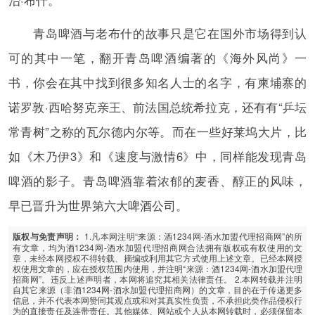
治·布什。”
青岛啤酒与老布什的故事只是它在国外市场得到认
可的其中一笔，翻开青岛啤酒编著的《海外风尚》一
书，你会在其中找到很多知名人士的名字，有柬埔寨的
诺罗敦·西哈努克亲王、前法国总统希拉克，还有有“乒坛
常青树”之称的瓦尔德内尔等。而在一些好莱坞大片，比
如《木乃伊3》和《速度与激情6》中，同样能发现青岛
啤酒的影子。青岛啤酒靠着浓郁的麦香、醇正的风味，
早已晋升为世界第六大啤酒公司。
1.凡本网注明“来源：酒1234网-酒水加盟代理招商网”的所
版权与免责声明：
有文章，均为酒1234网-酒水加盟代理招商网合法拥有版权或有权使用的文
章，未经本网授权不得转载、摘编或利用其它方式使用上述文章。已经本网授
权使用文章的，应在授权范围内使用，并注明“来源：酒1234网-酒水加盟代理
招商网”。违反上述声明者，本网将追究其相关法律责任。 2.本网转载并注明
自其它来源（非酒1234网-酒水加盟代理招商网）的文章，目的在于传递更多
信息，并不代表本网赞同其观点或和对其真实性负责，不承担此类作品侵权行
为的直接责任及连带责任。其他媒体、网站或个人从本网转载时，必须保留本