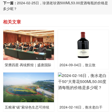
下一篇：
2024-02-25日，珍酒老珍酒500ML53.00度酒每瓶的价格是
多少呢？
相关文章
荣膺四星·再续辉煌｜盛唐国际
2024-09-04日，敖云敖
大酒店四星级旅游饭店挂牌盛
云-2015750ML15.00度酒每瓶
典圆满举行
的价格是多少呢？
五粮液“碳”索绿色生态可持续
2024-02-16日，衡水老白干