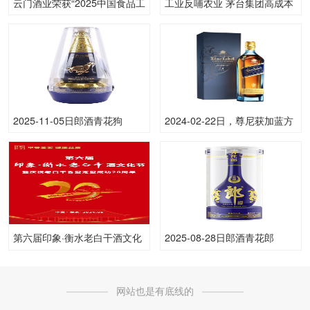
云门酒业荣获“2025中国食品工
工业反哺农业 茅台集团高成本
业重点企业500家”
扶植本土有机高粱种植
2025-11-05日郎酒青花狗
2024-02-22日，尊尼获加蓝方
53.00度酒价格为1,060一瓶，
750ML40.00度酒每瓶的价格
下跌 40元
是多少呢？
第六届印象·衡水老白干酒文化
2025-08-28日郎酒青花郎
节将于5月10日盛大起航，精
53.00度酒价格为695一瓶，下
彩亮点抢先看
跌 35元
网站也是有底线的