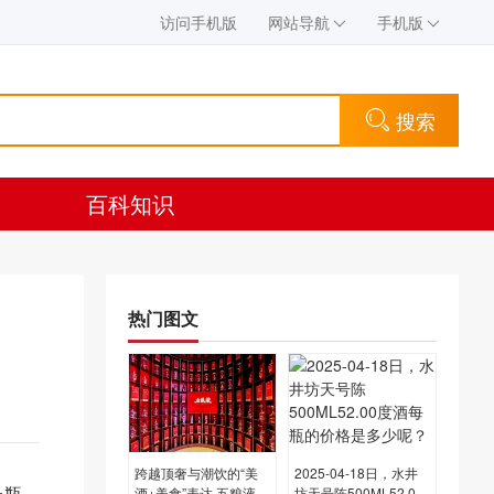
访问手机版
网站导航
手机版
搜索
百科知识
热门图文
跨越顶奢与潮饮的“美
2025-04-18日，水井
一瓶，
酒+美食”表达 五粮液全
坊天号陈500ML52.00