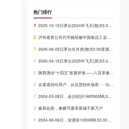
热门排行
1
2025-10-15日茅台2024年飞天(散)53.00度酒价格为1,790一瓶，下跌 20元
2
泸州老窖公司代宇姚瑶被中国食品工业协会聘任为第八届白酒国家评
3
2026-06-05日茅台生肖虎(散)53.00度酒价格为2,350一瓶，上涨 20元
4
2026-04-16日茅台2025年飞天(原)53.00度酒价格为1,675一瓶，上涨 25元
5
陕西酒业“十四五”发展评述——八百里秦川的千年酒香，何以渐成往事？
6
从渠道转向用户，从压货转向场景······白酒业的电商该这么搞？
7
2024-03-08日，金沙回沙1985500ML53.00度酒每瓶的价格是多少呢？
8
春风化雨，春糖节惠享蓉城千家万户
9
2024-06-06日，珍酒珍10500ML53.00度酒每瓶的价格是多少呢？