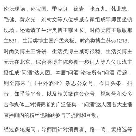
论坛现场，孙宝国、季克良、徐岩、张五九、韩北忠、
毛健、黄永光、刘树文等八位权威专家组成导师团坐镇
现场，还邀请了生活类博主穆团长、时尚类博主敏敏郡
主831、生活类博主国产孟老板、时尚类博主苏su1213、
时尚类博主王饼饼、生活类博主威哥很稳、生活类博主
元元在北京、综合类博主陈步衡一步识人等八位顶流主
播组成“问酒”达人团。本届“问酒”论坛所有“问酒”话题，
则全部来自《中外酒业》杂志公众号、今日头条、抖
音、知乎等平台、以及相关微信公众号、视频号和众多
合作媒体上对消费者的广泛征集，“问酒”达人团各大主播
直播间内的粉丝也踊跃参与了提问和互动。
经过多轮提问，导师团针对消费者、路一鸣、黄格选等