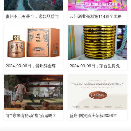
贵州不止有茅台，这款品质与
云门酒业亮相第114届全国糖
颜值兼具的石荣霄酒你喝过
酒商品交易会
吗？
2024-03-09日，贵州醇金尊
2024-03-09日，茅台生肖兔
500ML53.00度酒每瓶的价格
(散)500ML53.00度酒每瓶的价
是多少呢？
格是多少呢？
“胖”东来背得动“瘦”酒鬼吗？
盛唐·国宾酒庄荣获2026年
Decanter世界葡萄酒大赛大奖