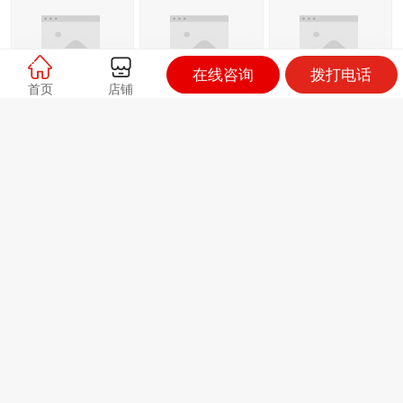
在线咨询
拨打电话
首页
店铺
优布劳小麦原浆啤
优布劳小麦原浆啤
优布劳 light edition
酒 1L
酒 500ml
330ml
优布劳原浆啤酒
500ml
联系人：经理